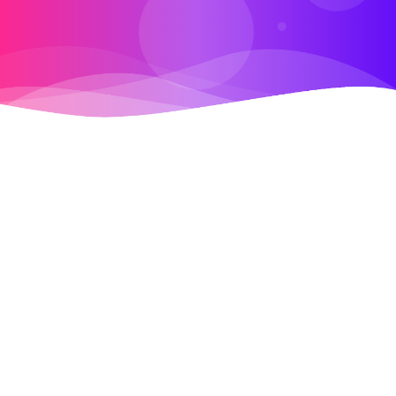
Lates News
NEWS